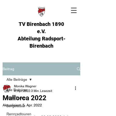
TV Birenbach 1890
e.V.
Abteilung Radsport
-
Birenbach
Beitrag
Alle Beiträge
Monika Wagner
Alle Beiträge
4. Apr. 2022
3 Min. Lesezeit
Mallorca 2022
MTB-Touren
Aktualisiert:
5. Apr. 2022
Bergelstour
Rennradtouren