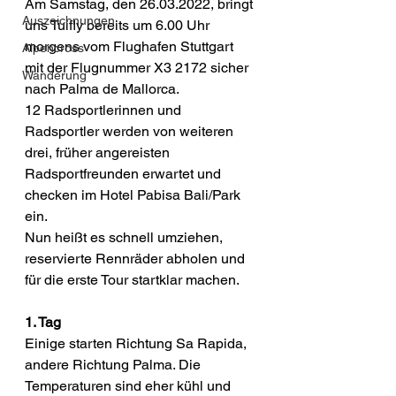
Am Samstag, den 26.03.2022, bringt 
Auszeichnungen
uns Tuifly bereits um 6.00 Uhr 
morgens vom Flughafen Stuttgart 
Alpencross
mit der Flugnummer X3 2172 sicher 
Wanderung
nach Palma de Mallorca.
12 Radsportlerinnen und 
Radsportler werden von weiteren 
drei, früher angereisten 
Radsportfreunden erwartet und 
checken im Hotel Pabisa Bali/Park 
ein.
Nun heißt es schnell umziehen, 
reservierte Rennräder abholen und 
für die erste Tour startklar machen.
1. Tag
Einige starten Richtung Sa Rapida, 
andere Richtung Palma. Die 
Temperaturen sind eher kühl und 